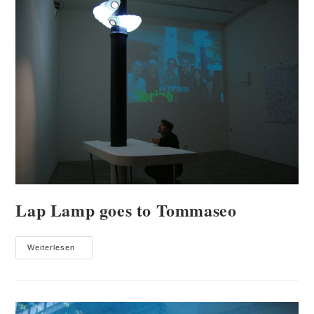
Lap Lamp goes to Tommaseo
Lap
Weiterlesen
Lamp
Goes
To
Tommaseo