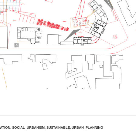
ATION
,
SOCIAL_URBANISM
,
SUSTAINABLE
,
URBAN_PLANNING