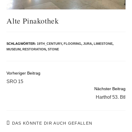
Alte Pinakothek
SCHLAGWÖRTER
:
19TH_CENTURY
,
FLOORING
,
JURA
,
LIMESTONE
,
MUSEUM
,
RESTORATION
,
STONE
Weitere
Vorheriger Beitrag
Artikel
SRO 15
ansehen
Nächster Beitrag
Harthof 53. Btl
DAS KÖNNTE DIR AUCH GEFALLEN